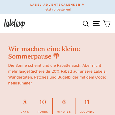
Direkt
ENTDECKE UNSERE GRATIS-SCHNITTMUSTER ♥
zum
für kreative Mini-Projekte.
Pause
Inhalt
Diashow
Suche
Seitenn
Wa
Wir machen eine kleine
Sommerpause 🌴
Die Sonne scheint und die Rabatte auch. Aber nicht
mehr lange! Sichere dir 20% Rabatt auf unsere Labels,
Wundertüten, Patches und Bügelbilder mit dem Code:
hellosummer
8
10
6
8
DAYS
HOURS
MINUTES
SECONDS