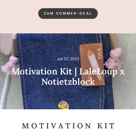
ZUM SOMMER-DEAL
Juli 07, 2023
Motivation Kit | LaleLoup x
Notietzblock
M O T I V A T I O N K I T