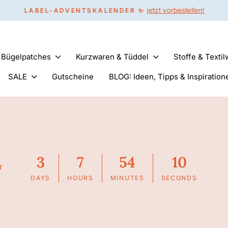
jetzt vorbestellen!
LABEL-ADVENTSKALENDER ✨
Pause
Diashow
& Bügelpatches
Kurzwaren & Tüddel
Stoffe & Texti
SALE
Gutscheine
BLOG: Ideen, Tipps & Inspiration
3
7
54
9
r
DAYS
HOURS
MINUTES
SECONDS