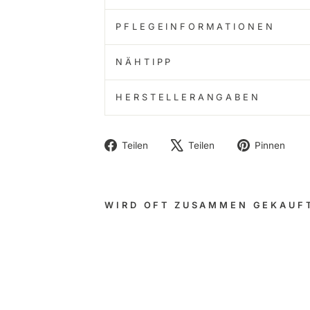
PFLEGEINFORMATIONEN
NÄHTIPP
HERSTELLERANGABEN
Auf
Auf
Au
Teilen
Teilen
Pinnen
Facebook
X
Pi
teilen
twittern
pi
WIRD OFT ZUSAMMEN GEKAUF
1
Kun
stle
derl
abel