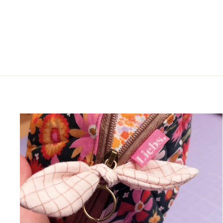
LALELOUP
€1,80*