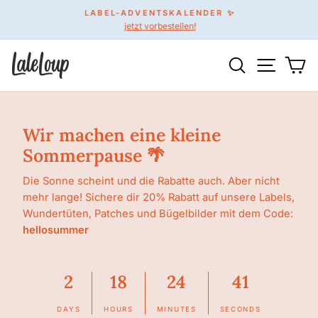
Direkt
LABEL-ADVENTSKALENDER ✨
zum
jetzt vorbestellen!
Pause
Inhalt
Diashow
Suche
Seitenn
Wa
Wir machen eine kleine
Sommerpause 🌴
Die Sonne scheint und die Rabatte auch. Aber nicht
mehr lange! Sichere dir 20% Rabatt auf unsere Labels,
Wundertüten, Patches und Bügelbilder mit dem Code:
hellosummer
2
18
24
41
DAYS
HOURS
MINUTES
SECONDS