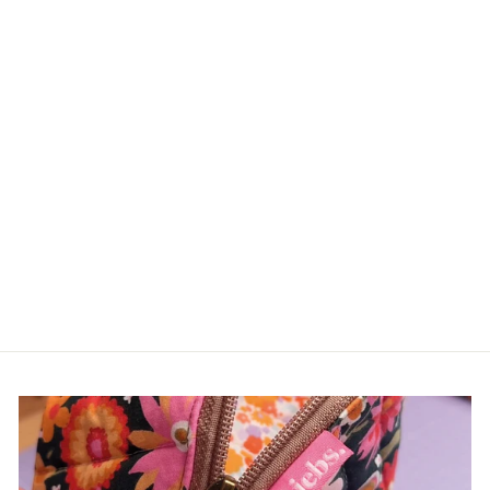
Plottdatei Nixe
LALELOUP
€3,90*