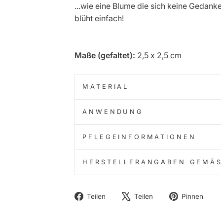
...wie eine Blume die sich keine Gedank
blüht einfach!
Maße (gefaltet):
2,5 x 2,5 cm
MATERIAL
ANWENDUNG
PFLEGEINFORMATIONEN
HERSTELLERANGABEN GEMÄS
Auf
Auf
Au
Teilen
Teilen
Pinnen
Facebook
X
Pi
teilen
twittern
pi