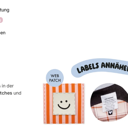
rtung
n
den
 in der
tches
und