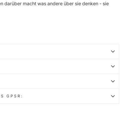
en darüber macht was andere über sie denken - sie
S GPSR:
f
nterest
nnen