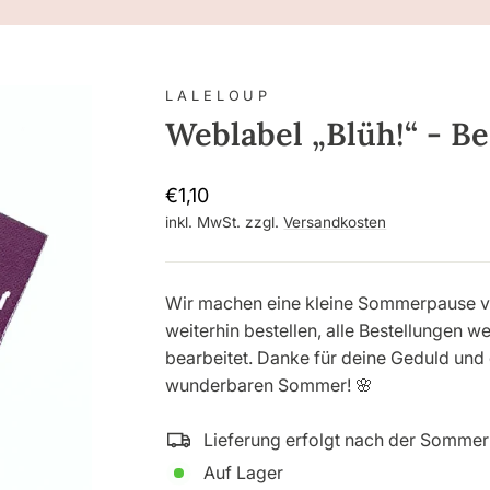
LALELOUP
Weblabel „Blüh!“ - B
Normaler
€1,10
Preis
inkl. MwSt. zzgl.
Versandkosten
Wir machen eine kleine Sommerpause vom 
weiterhin bestellen, alle Bestellungen 
bearbeitet. Danke für deine Geduld und
wunderbaren Sommer! 🌸
Lieferung erfolgt nach der Somme
Auf Lager