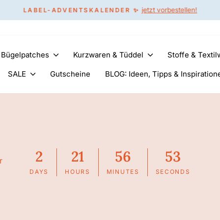
jetzt vorbestellen!
LABEL-ADVENTSKALENDER ✨
Pause
Diashow
& Bügelpatches
Kurzwaren & Tüddel
Stoffe & Texti
SALE
Gutscheine
BLOG: Ideen, Tipps & Inspiration
2
21
56
52
r
DAYS
HOURS
MINUTES
SECONDS