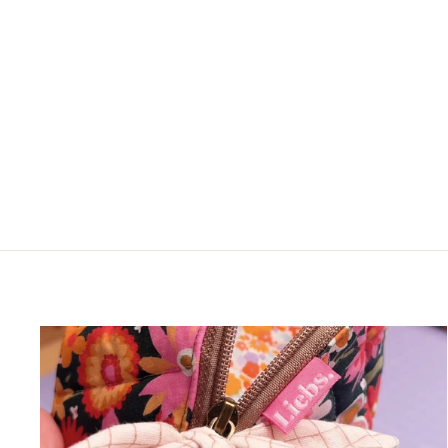
Weblabel „Blüh!“ - Beere
LALELOUP
€1,10*