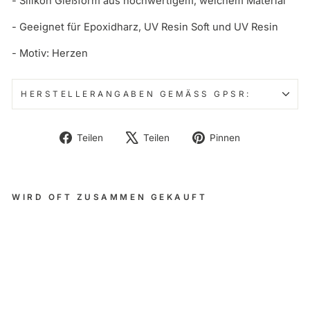
- Silikon Gießform aus hochwertigem, weichem Material
- Geeignet für Epoxidharz, UV Resin Soft und UV Resin
- Motiv: Herzen
HERSTELLERANGABEN GEMÄSS GPSR:
Auf
Auf
Auf
Teilen
Teilen
Pinnen
Facebook
X
Pinterest
teilen
twittern
pinnen
WIRD OFT ZUSAMMEN GEKAUFT
Sili
ko
nf
or
m
He