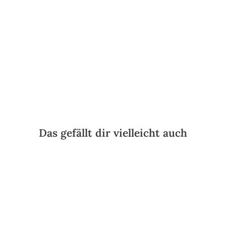
rz
en
RICO
DESIGN
€6,99*
Das gefällt dir vielleicht auch