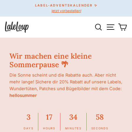
Direkt
LABEL-ADVENTSKALENDER ✨
zum
jetzt vorbestellen!
Pause
Inhalt
Diashow
Suche
Seitenn
Wa
Wir machen eine kleine
Sommerpause 🌴
Die Sonne scheint und die Rabatte auch. Aber nicht
mehr lange! Sichere dir 20% Rabatt auf unsere Labels,
Wundertüten, Patches und Bügelbilder mit dem Code:
hellosummer
3
17
34
58
DAYS
HOURS
MINUTES
SECONDS